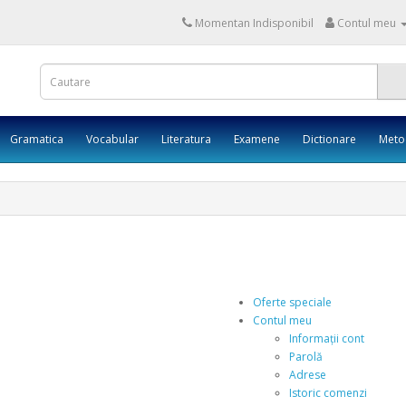
Momentan Indisponibil
Contul meu
Gramatica
Vocabular
Literatura
Examene
Dictionare
Meto
Oferte speciale
Contul meu
Informații cont
Parolă
Adrese
Istoric comenzi