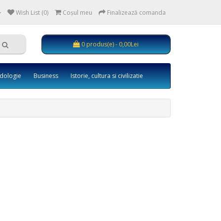
Wish List (0)
Coşul meu
Finalizează comanda
0 produs(e) - 0,00Lei
dologie
Business
Istorie, cultura si civilizatie