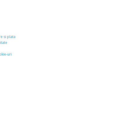
e si plata
itate
okie-uri